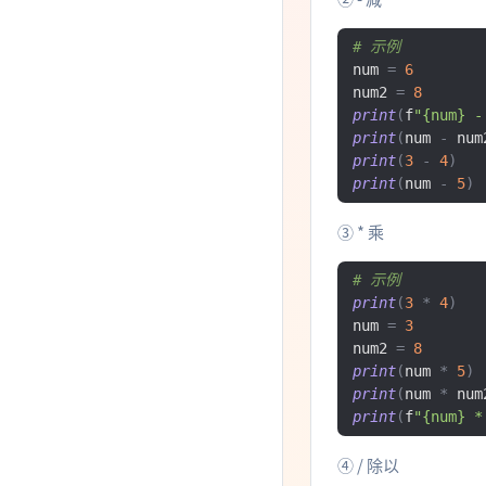
# 示例
num 
=
6
num2 
=
8
print
(
f
"{num} -
print
(
num 
-
 num
print
(
3
-
4
)
print
(
num 
-
5
)
③ * 乘
# 示例
print
(
3
*
4
)
num 
=
3
num2 
=
8
print
(
num 
*
5
)
print
(
num 
*
 num
print
(
f
"{num} *
④ / 除以