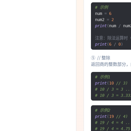
# 示例
num 
=
6
num2 
=
2
print
(
num 
/
 num
注意：除法运算时（
print
(
6
/
0
)
⑤ // 整除
返回商的整数部分，
# 示例1
print
(
10
// 3) 
# 10 / 3 = 3 ..
# 10 / 3 = 3.33
# 示例2
print
(
19
// 4) 
# 19 / 4 = 4 ..
# 19 / 4 = 4.75