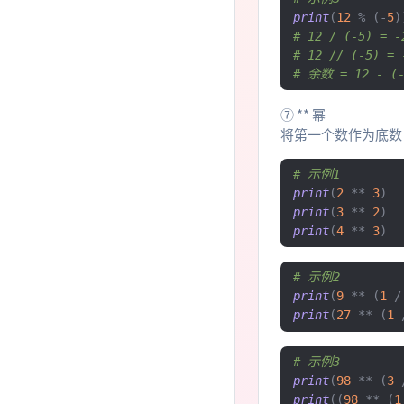
print
(
12
%
(-
5
)
# 12 / (-5) = -
# 12 // (-5) = 
# 余数 = 12 - (-
⑦ ** 幂
将第一个数作为底数
# 示例1
print
(
2
**
3
)
print
(
3
**
2
)
print
(
4
**
3
)
# 示例2
print
(
9
**
(
1
/
print
(
27
**
(
1
# 示例3
print
(
98
**
(
3
print
((
98
**
(
1