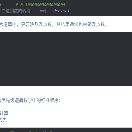
)
# 0.30000000000000004
和二进制数的转换
==》
decimal
n的算术运算中，只要涉及浮点数，其结果通常也会是浮点数。
符的优先级遵循数学中的标准顺序：
计算
优先