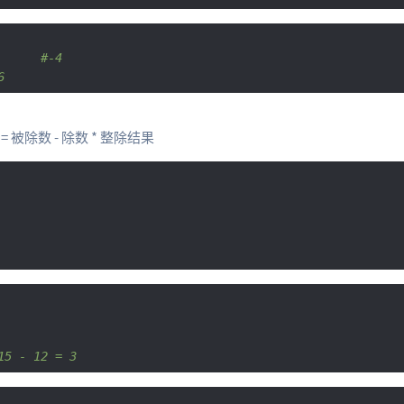
      #-4
6
被除数 - 除数 * 整除结果
15 - 12 = 3