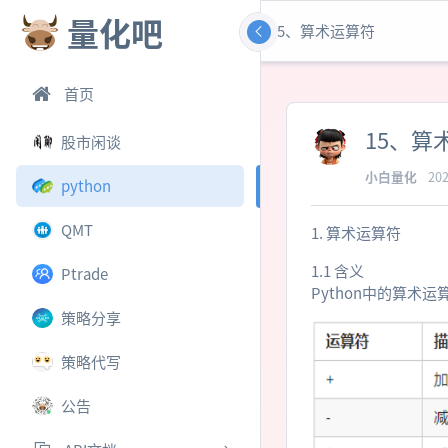
量化吧
15、算术运算符
首页
15、算
股市闲谈
小白量化
202
python
QMT
1. 算术运算符
1.1 含义
Ptrade
Python中的算
策略分享
策略代写
公告