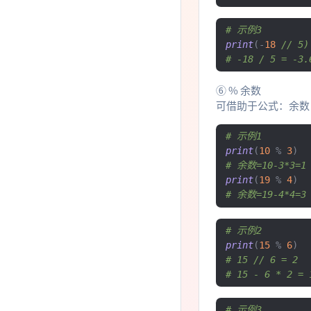
# 示例3
print
(-
18
// 5)
# -18 / 5 = -3.
⑥ % 余数
可借助于公式：余数 = 
# 示例1
print
(
10
%
3
)
# 余数=10-3*3=1
print
(
19
%
4
)
# 余数=19-4*4=3
# 示例2
print
(
15
%
6
)
# 15 // 6 = 2
# 15 - 6 * 2 = 
# 示例3