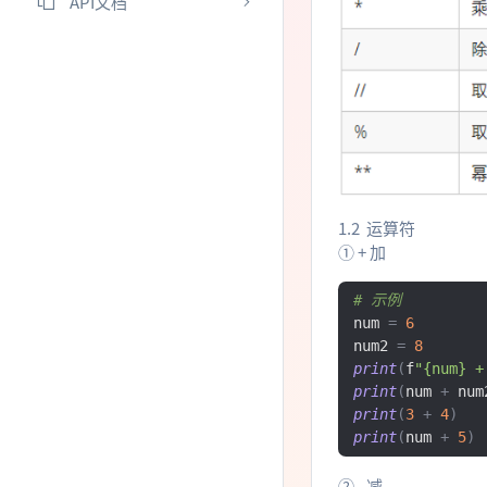
API文档
1.2 运算符
① + 加
# 示例
num 
=
6
num2 
=
8
print
(
f
"{num} +
print
(
num 
+
 num
print
(
3
+
4
)
print
(
num 
+
5
)
② - 减