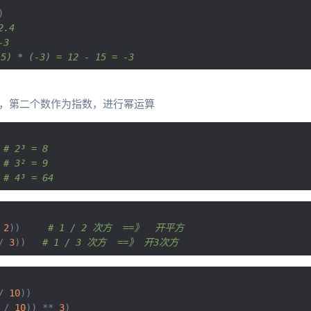
)
2.4
-3
5) * (-3) = 12 - 15 = -3
，第二个数作为指数，进行幂运算
# 2³ = 8
# 3² = 9
# 4³ = 64
2
))
# 1 / 2 次方  ==》  开平方
/
3
))
# 1 / 3 次方  ==》 开3次方
/
10
))
/
10
))
**
3
)