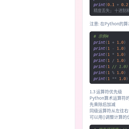
print
(
0.1
+
0.2
精度丢失;
十进制
注意: 在Pytho
# 示例4
print
(
1
+
1.0
)
print
(
1
-
1.0
)
print
(
1
*
1.0
)
print
(
1
/
1.0
)
print
(
1
// 1.0)
print
(
1
%
1.0
)
print
(
1
**
1.0
)
1.3 运算符优先级
Python算术运算
先乘除后加减
同级运算符从左往右
可以用()调整计算的