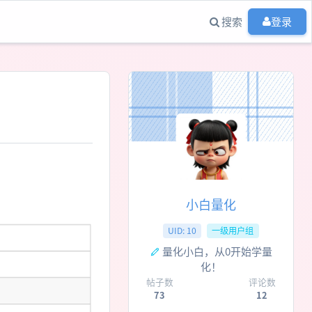
搜索
登录
小白量化
UID: 10
一级用户组
量化小白，从0开始学量
化！
帖子数
评论数
73
12