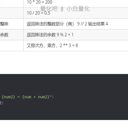
 {num2} = {num + num2}"
)
2
)