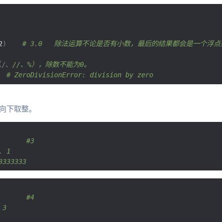
2
)
# 3.0   除法运算不论是否有小数，最后的结果都会是一个浮点
/、
//、%），除数不能为0。
# ZeroDivisionError: division by zero
向下取整。
       #3
. 1
3333333
       #4
 3