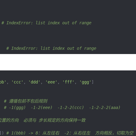
# IndexError: list index out of range
# IndexError: list index out of range
bb'
,
'ccc'
,
'ddd'
,
'eee'
,
'fff'
,
'ggg'
]
# 遵循包前不包后规则
# -1(ggg)  -1-2(eee)  -1-2-2(ccc)  -1-2-2-2(aaa)
位置的方向  必须与 步长规定的方向保持一致
])
# 1(bbb) -> 8：从左往右  -2：从右往左  方向相反，切取为