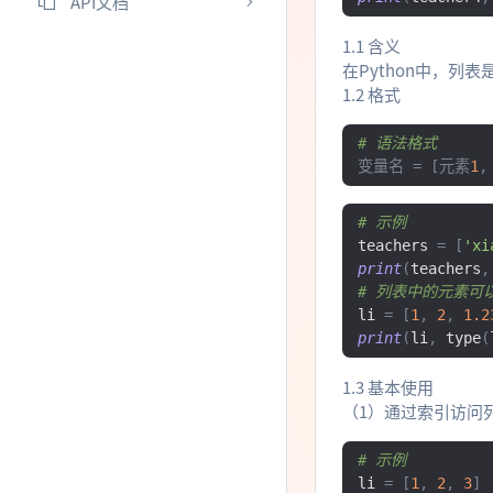
API文档
1.1 含义
在Python中，
1.2 格式
# 语法格式
变量名
=
[元素
1
,
# 示例
teachers 
=
[
'xi
print
(
teachers
,
# 列表中的元素可
li 
=
[
1
,
2
,
1.2
print
(
li
,
 type
(
1.3 基本使用
（1）通过索引访问
# 示例
li 
=
[
1
,
2
,
3
]