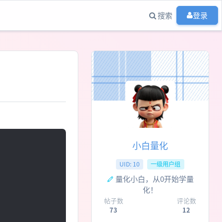
搜索
登录
小白量化
UID: 10
一级用户组
量化小白，从0开始学量
化！
帖子数
评论数
73
12