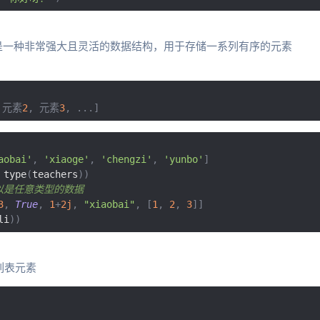
列表是一种非常强大且灵活的数据结构，用于存储一系列有序的元素
元素
2
,
元素
3
,
...]
aobai'
,
'xiaoge'
,
'chengzi'
,
'yunbo'
]
 type
(
teachers
))
以是任意类型的数据
3
,
True
,
1
+
2j
,
"xiaobai"
,
[
1
,
2
,
3
]]
li
))
列表元素