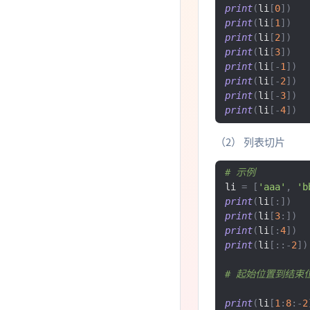
print
(
li
[
0
])
print
(
li
[
1
])
print
(
li
[
2
])
print
(
li
[
3
])
print
(
li
[-
1
])
print
(
li
[-
2
])
print
(
li
[-
3
])
print
(
li
[-
4
])
（2） 列表切片
# 示例
li 
=
[
'aaa'
,
'b
print
(
li
[:])
print
(
li
[
3
:])
print
(
li
[:
4
])
print
(
li
[::-
2
])
# 起始位置到结束
print
(
li
[
1
:
8
:-
2