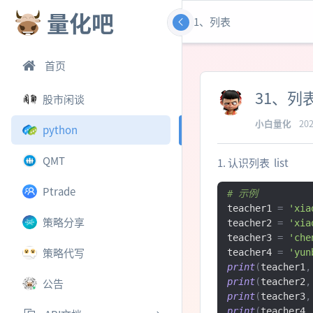
量化吧
31、列表
首页
31、列
股市闲谈
小白量化
202
python
QMT
1. 认识列表 list
Ptrade
# 示例
teacher1 
=
'xia
策略分享
teacher2 
=
'xia
teacher3 
=
'che
策略代写
teacher4 
=
'yun
print
(
teacher1
,
print
(
teacher2
,
公告
print
(
teacher3
,
print
(
teacher4
,