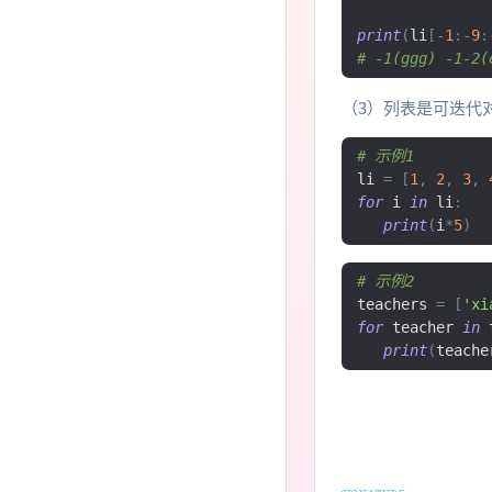
print
(
li
[-
1
:-
9
:
# -1(ggg) -1-2(
（3）列表是可迭代对
# 示例1
li 
=
[
1
,
2
,
3
,
for
 i 
in
 li
:
print
(
i
*
5
)
# 示例2
teachers 
=
[
'xi
for
 teacher 
in
 
print
(
teache