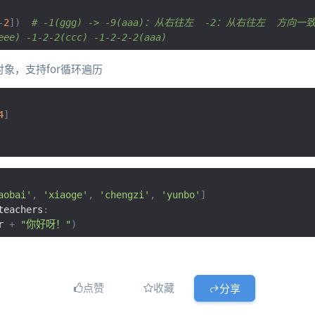
-
2
])
# -1(ggg) -> -9(aaa)：从右往左  -2：从右往左  方
eee) -1-2-2(ccc) -1-2-2-2(aaa)
象，支持for循环遍历
4
]
aobai'
,
'xiaoge'
,
'chengzi'
,
'yunbo'
]
teachers
:
r 
+
"你好呀！"
)
点赞
收藏
分享