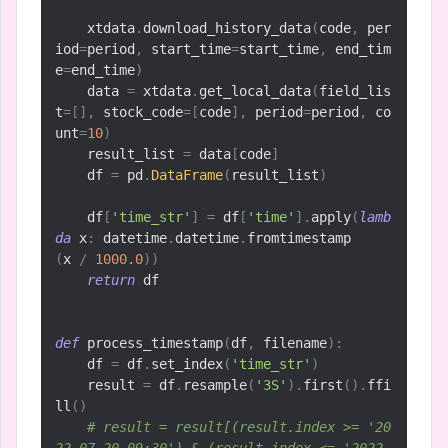
    xtdata
.
download_history_data
(
code
,
 per
iod
=
period
,
 start_time
=
start_time
,
 end_tim
e
=
end_time
)
    data 
=
 xtdata
.
get_local_data
(
field_lis
t
=[],
 stock_code
=[
code
],
 period
=
period
,
 co
unt
=
10
)
    result_list 
=
 data
[
code
]
    df 
=
 pd
.
DataFrame
(
result_list
)
    df
[
'time_str'
]
=
 df
[
'time'
].
apply
(
lamb
da
 x
:
 datetime
.
datetime
.
fromtimestamp
(
x 
/
1000.0
))
return
 df

def
 process_timestamp
(
df
,
 filename
):
    df 
=
 df
.
set_index
(
'time_str'
)
    result 
=
 df
.
resample
(
'3S'
).
first
().
ffi
ll
()
# result = result[(result.index >= '20