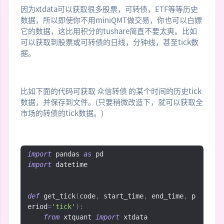
因为xtdata可以获取很多股票，可转债，ETF等等历史
数据，所以即使你不用miniQMT做交易，你也可以白嫖
它的数据，这比用积分的tushare简直不要太爽。比如
可以获取到股票或可转债的日线，分钟线，甚至tick数
据。
比如下面的代码可获取 众信转债 的某个时间的历史tick
数据，并保存到文件。(只要稍微改造下，就可以获取全
市场的转债的tick数据。)
import
 pandas 
as
import
 datetime

def
 get_tick
(
code
,
 start_time
,
 end_time
,
 p
eriod
=
'tick'
):
from
 xtquant 
import
 xtdata
