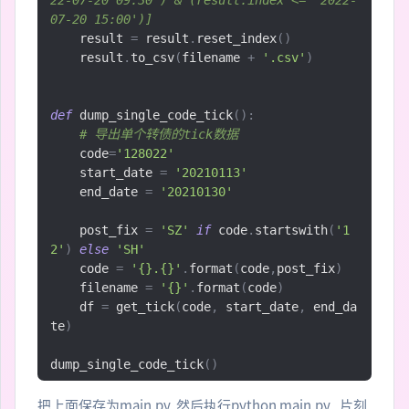
22-07-20 09:30') & (result.index <= '2022-
07-20 15:00')]
    result 
=
 result
.
reset_index
()
    result
.
to_csv
(
filename 
+
'.csv'
)
def
 dump_single_code_tick
():
# 导出单个转债的tick数据
    code
=
'128022'
    start_date 
=
'20210113'
    end_date 
=
'20210130'
    post_fix 
=
'SZ'
if
 code
.
startswith
(
'1
2'
)
else
'SH'
    code 
=
'{}.{}'
.
format
(
code
,
post_fix
)
    filename 
=
'{}'
.
format
(
code
)
    df 
=
 get_tick
(
code
,
 start_date
,
 end_da
te
)
dump_single_code_tick
()
把上面保存为main.py, 然后执行python main.py , 片刻