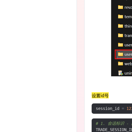
设置id号
session_id 
=
12
# 1. 会话标识 
TRADE_SESSION_I