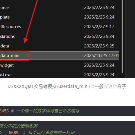
D:/XXXXQMT交易端模拟/userdata_mini/ #一般长这个样子
3456
# 一个唯一的数字即可自己命名编号
- 区分不同的策略实例
D 
=
6689
# 每个运行策略的唯一标识