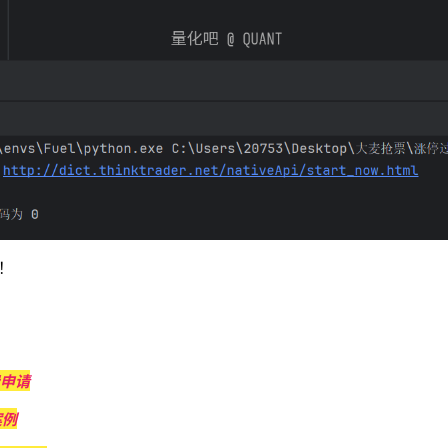
！
费申请
案例