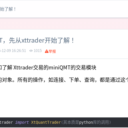
r开始了解 ！
MT，先从xttrader开始了解 ！
-12-09 16:26:51
1015
举报
解 Xttrader交易的miniQMT的交易模块
的对象。所有的操作，如连接、下单、查询，都是通过这
trader 
import
XtQuantTrader
(其本质是
python
库的调用)