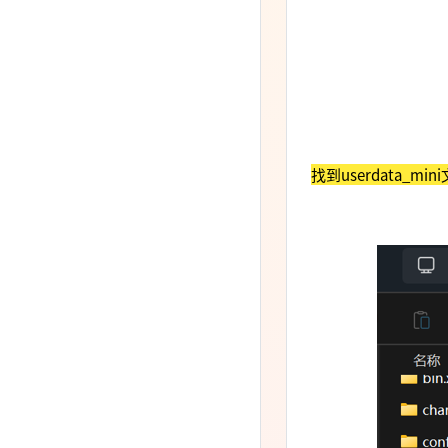
找到userdata_m