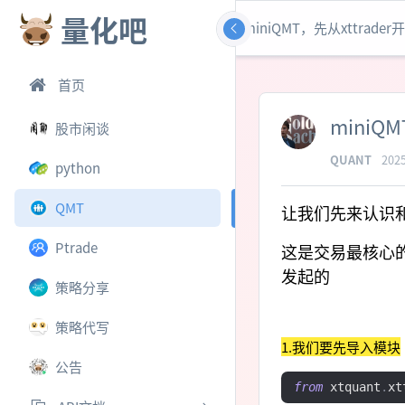
量化吧
miniQMT，先从xttrade
首页
miniQ
股市闲谈
QUANT
2025
python
QMT
让我们先来认识和了
Ptrade
这是交易最核心
发起的
策略分享
策略代写
1.我们要先导入模块
公告
from
 xtquant
.
xt