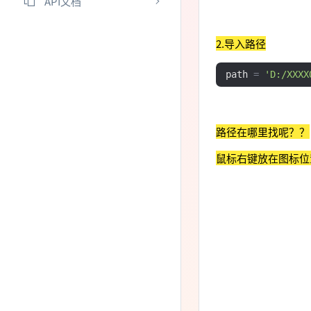
API文档
2.导入路径
path 
=
'D:/XXX
路径在哪里找呢？？
鼠标右键放在图标位