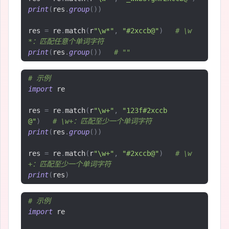
print
(
res
.
group
())
res 
=
 re
.
match
(
r
"\w*"
,
"#2xccb@"
)
# \w
*：匹配任意个单词字符
print
(
res
.
group
())
# ""
# 示例
import
 re

res 
=
 re
.
match
(
r
"\w+"
,
"123f#2xccb
@"
)
# \w+：匹配至少一个单词字符
print
(
res
.
group
())
res 
=
 re
.
match
(
r
"\w+"
,
"#2xccb@"
)
# \w
+：匹配至少一个单词字符
print
(
res
)
# 示例
import
 re
