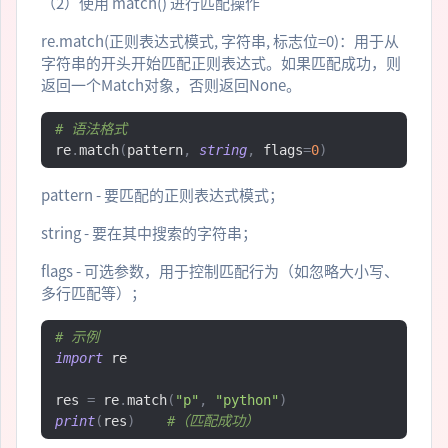
（2）使用 match() 进行匹配操作
re.match(正则表达式模式, 字符串, 标志位=0)：用于从
字符串的开头开始匹配正则表达式。如果匹配成功，则
返回一个Match对象，否则返回None。
# 语法格式
re
.
match
(
pattern
,
string
,
 flags
=
0
)
pattern - 要匹配的正则表达式模式；
string - 要在其中搜索的字符串；
flags - 可选参数，用于控制匹配行为（如忽略大小写、
多行匹配等）；
# 示例
import
 re

res 
=
 re
.
match
(
"p"
,
"python"
)
print
(
res
)
#（匹配成功）