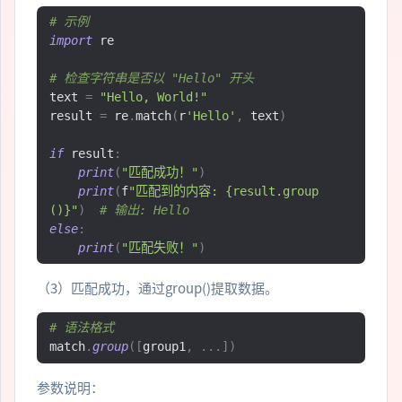
# 示例
import
 re

# 检查字符串是否以 "Hello" 开头
text 
=
"Hello, World!"
result 
=
 re
.
match
(
r
'Hello'
,
 text
)
if
 result
:
print
(
"匹配成功！"
)
print
(
f
"匹配到的内容: {result.group
()}"
)
# 输出: Hello
else
:
print
(
"匹配失败！"
)
（3）匹配成功，通过group()提取数据。
# 语法格式
match
.
group
([
group1
,
...])
参数说明：