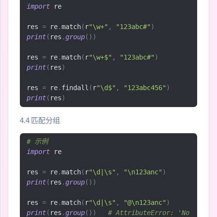
import
 re

res 
=
 re
.
match
(
r
"\w+"
,
"123abc#"
)
print
(
res
.
group
())
res 
=
 re
.
match
(
r
"\w+$"
,
"123abc#"
)
print
(
res
)
res 
=
 re
.
findall
(
r
"\d$"
,
"123abc456"
)
print
(
res
)
4.4 匹配分组
# 示例
import
 re

res 
=
 re
.
match
(
r
"\d|\s"
,
"\n123anc"
)
print
(
res
.
group
())
res 
=
 re
.
match
(
r
"\d|\s"
,
"@\n123anc"
)
print
(
res
.
group
())
# AttributeError: 'No