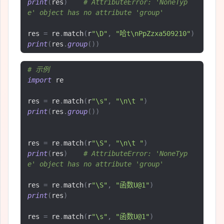
print
(
res
)
# AttributeError: 'NoneTyp
e' object has no attribute 'group'
res 
=
 re
.
match
(
r
"\D"
,
"哈t\nPpZzxa509210"
)
print
(
res
.
group
())
# 示例
import
 re

res 
=
 re
.
match
(
r
"\s"
,
"\n\t "
)
print
(
res
.
group
())
res 
=
 re
.
match
(
r
"\S"
,
"\n\t "
)
print
(
res
)
# AttributeError: 'NoneTyp
e' object has no attribute 'group'
res 
=
 re
.
match
(
r
"\S"
,
"函数U@1"
)
print
(
res
)
res 
=
 re
.
match
(
r
"\s"
,
"函数U@1"
)