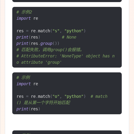
# 示例2
import
 re

res 
=
 re
.
match
(
"s"
,
"python"
)
print
(
res
)
# None
print
(
res
.
group
())
# 匹配失败，调用group()会报错。 
# AttributeError: 'NoneType' object has n
o attribute 'group'
# 示例
import
 re

res 
=
 re
.
match
(
"o"
,
"python"
)
# match
() 是从第一个字符开始匹配
print
(
res
)