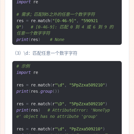
import
 re

# 需求；匹配除5之外的任意一个数字字符
res 
=
 re
.
match
(
"[0-46-9]"
,
"590921
0"
)
# [0-46-9]: 匹配 0 到 4 或 6 到 9 的
任意一个数字字符
print
(
res
)
# None
（3）\d：匹配任意一个数字字符
# 示例
import
 re

res 
=
 re
.
match
(
r
"\d"
,
"5PpZzxa509210"
)
print
(
res
.
group
())
res 
=
 re
.
match
(
r
"\D"
,
"5PpZzxa509210"
)
print
(
res
)
# AttributeError: 'NoneTyp
e' object has no attribute 'group'
res 
=
 re
.
match
(
r
"\d"
,
"PpZzxa509210"
)