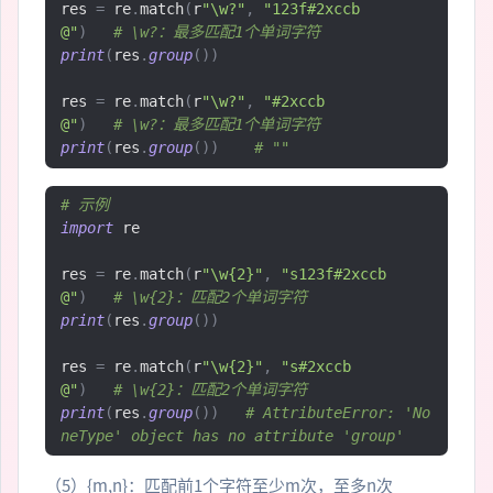
res 
=
 re
.
match
(
r
"\w?"
,
"123f#2xccb
@"
)
# \w?：最多匹配1个单词字符
print
(
res
.
group
())
res 
=
 re
.
match
(
r
"\w?"
,
"#2xccb
@"
)
# \w?：最多匹配1个单词字符
print
(
res
.
group
())
# ""
# 示例
import
 re

res 
=
 re
.
match
(
r
"\w{2}"
,
"s123f#2xccb
@"
)
# \w{2}：匹配2个单词字符
print
(
res
.
group
())
res 
=
 re
.
match
(
r
"\w{2}"
,
"s#2xccb
@"
)
# \w{2}：匹配2个单词字符
print
(
res
.
group
())
# AttributeError: 'No
neType' object has no attribute 'group'
（5）{m,n}：匹配前1个字符至少m次，至多n次