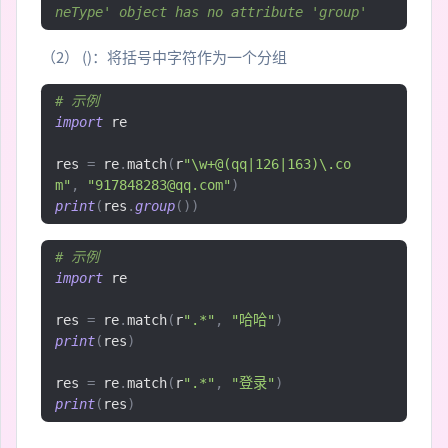
neType' object has no attribute 'group'
（2） ()：将括号中字符作为一个分组
# 示例
import
 re

res 
=
 re
.
match
(
r
"\w+@(qq|126|163)\.co
m"
,
"917848283@qq.com"
)
print
(
res
.
group
())
# 示例
import
 re

res 
=
 re
.
match
(
r
".*"
,
"哈哈"
)
print
(
res
)
res 
=
 re
.
match
(
r
".*"
,
"登录"
)
print
(
res
)