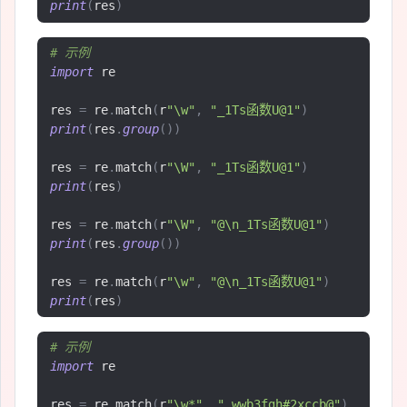
print
(
res
)
# 示例
import
 re

res 
=
 re
.
match
(
r
"\w"
,
"_1Ts函数U@1"
)
print
(
res
.
group
())
res 
=
 re
.
match
(
r
"\W"
,
"_1Ts函数U@1"
)
print
(
res
)
res 
=
 re
.
match
(
r
"\W"
,
"@\n_1Ts函数U@1"
)
print
(
res
.
group
())
res 
=
 re
.
match
(
r
"\w"
,
"@\n_1Ts函数U@1"
)
print
(
res
)
# 示例
import
 re

res 
=
 re
.
match
(
r
"\w*"
,
"_wwb3fgh#2xccb@"
)