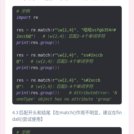
# 示例
import
 re

res 
=
 re
.
match
(
r
"\w{2,4}"
,
"哈哈ssfg6354r#
2xccb@"
)
# \w{2,4}：匹配2-4个单词字符
print
(
res
.
group
())
res 
=
 re
.
match
(
r
"\w{2,4}"
,
"ss#2xccb
@"
)
# \w{2,4}：匹配2-4个单词字符
print
(
res
.
group
())
res 
=
 re
.
match
(
r
"\w{2,4}"
,
"s#2xccb
@"
)
# \w{2,4}：匹配2-4个单词字符
print
(
res
.
group
())
# AttributeError: 'N
oneType' object has no attribute 'group'
4.3 匹配开头和结尾【在match()作用不明显，建议在fin
dall()尝试使用】
# 示例