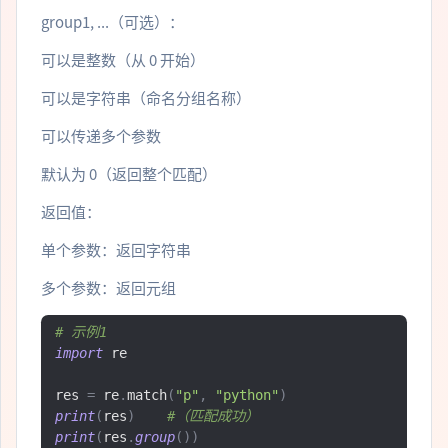
group1, ...（可选）：
可以是整数（从 0 开始）
可以是字符串（命名分组名称）
可以传递多个参数
默认为 0（返回整个匹配）
返回值：
单个参数：返回字符串
多个参数：返回元组
# 示例1
import
 re

res 
=
 re
.
match
(
"p"
,
"python"
)
print
(
res
)
#（匹配成功）
print
(
res
.
group
())