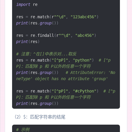
import
 re

res 
=
 re
.
match
(
r
"^\d"
,
"123abc456"
)
print
(
res
.
group
())
res 
=
 re
.
findall
(
r
"^\d"
,
"abc456"
)
print
(
res
)
# 注意：^在[]中表示对...取反
res 
=
 re
.
match
(
"[^pP]"
,
"python"
)
# [^p
P]：匹配除 p 和 P以外的任意一个字符
print
(
res
.
group
())
# AttributeError: 'No
neType' object has no attribute 'group'
res 
=
 re
.
match
(
"[^pP]"
,
"#cPython"
)
# [^p
P]：匹配除 p 和 P以外的任意一个字符
print
(
res
.
group
())
（2）$：匹配字符串的结尾
# 示例