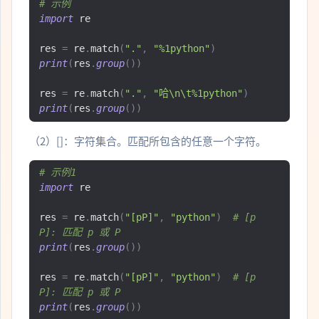
# 示例
import
 re

res 
=
 re
.
match
(
"."
,
"%1python"
)
print
(
res
.
group
())
res 
=
 re
.
match
(
"."
,
"哈\n\t%1python"
)
print
(
res
.
group
())
（2）[]：字符集合。匹配所包含的任意一个字符。
# 示例1
import
 re

res 
=
 re
.
match
(
"[pP]"
,
"python"
)
# [p
P]: 匹配 p 或 P
print
(
res
.
group
())
res 
=
 re
.
match
(
"[pP]"
,
"python"
)
# [p
P]: 匹配 p 或 P
print
(
res
.
group
())