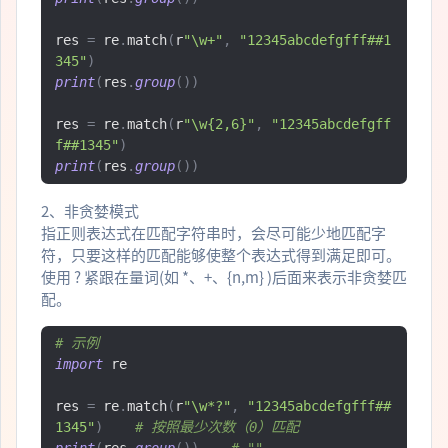
res 
=
 re
.
match
(
r
"\w+"
,
"12345abcdefgfff##1
345"
)
print
(
res
.
group
())
res 
=
 re
.
match
(
r
"\w{2,6}"
,
"12345abcdefgff
f##1345"
)
print
(
res
.
group
())
2、非贪婪模式
指正则表达式在匹配字符串时，会尽可能少地匹配字
符，只要这样的匹配能够使整个表达式得到满足即可。
使用 ? 紧跟在量词(如 *、+、{n,m} )后面来表示非贪婪匹
配。
# 示例
import
 re

res 
=
 re
.
match
(
r
"\w*?"
,
"12345abcdefgfff##
1345"
)
# 按照最少次数（0）匹配
print
(
res
.
group
())
# ""