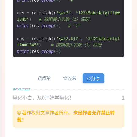
res 
=
 re
.
match
(
r
"\w+?"
,
"12345abcdefgfff##
1345"
)
# 按照最少次数（1）匹配
print
(
res
.
group
())
# ”1“
res 
=
 re
.
match
(
r
"\w{2,6}?"
,
"12345abcdefgf
ff##1345"
)
# 按照最少次数（2）匹配
print
(
res
.
group
())
点赞
收藏
分享
量化小白，从0开始学量化！
1
著作权归文章作者所有。
未经作者允许禁止转
载！