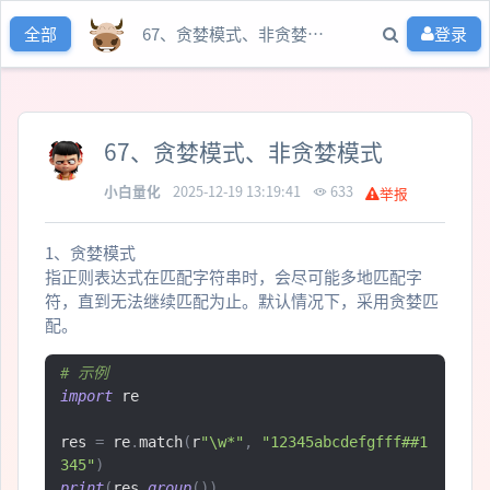
67、贪婪模式、非贪婪模式
登录
全部
67、贪婪模式、非贪婪模式
小白量化
2025-12-19 13:19:41
633
举报
1、贪婪模式
指正则表达式在匹配字符串时，会尽可能多地匹配字
符，直到无法继续匹配为止。默认情况下，采用贪婪匹
配。
# 示例
import
 re

res 
=
 re
.
match
(
r
"\w*"
,
"12345abcdefgfff##1
345"
)
print
(
res
.
group
())