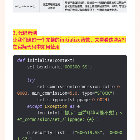
3. 代码示例
让我们通过一个完整的initialize函数，来看看这些API
在实际代码中如何使用
def
 initialize
(
context
):
    set_benchmark
(
"000300.SS"
)
try
:
        set_commission
(
commission_ratio
=
0.
0003
,
 min_commission
=
5.0
,
 type
=
"STOCK"
)
        set_slippage
(
slippage
=
0.0024
)
except
Exception
as
 e
:
        log
.
info
(
f
"提示：当前环境可能不支持 s
et_commission/set_slippage：{e}"
)
    g
.
security_list 
=
[
"600519.SS"
,
"00000
1.SZ"
]