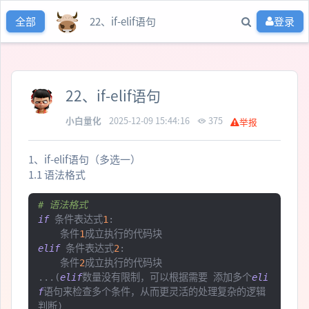
22、if-elif语句
登录
全部
22、if-elif语句
小白量化
2025-12-09 15:44:16
375
举报
1、if-elif语句（多选一）
1.1 语法格式
# 语法格式
if
条件表达式
1
:
条件
1
成立执行的代码块
elif
条件表达式
2
:
条件
2
成立执行的代码块
...(
elif
数量没有限制，可以根据需要
添加多个
eli
f
语句来检查多个条件，从而更灵活的处理复杂的逻辑
判断)