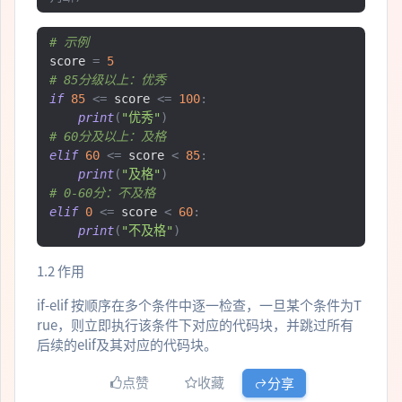
# 示例
score 
=
5
# 85分级以上：优秀
if
85
<=
 score 
<=
100
:
print
(
"优秀"
)
# 60分及以上：及格
elif
60
<=
 score 
<
85
:
print
(
"及格"
)
# 0-60分：不及格
elif
0
<=
 score 
<
60
:
print
(
"不及格"
)
1.2 作用
if-elif 按顺序在多个条件中逐一检查，一旦某个条件为T
rue，则立即执行该条件下对应的代码块，并跳过所有
后续的elif及其对应的代码块。
点赞
收藏
分享