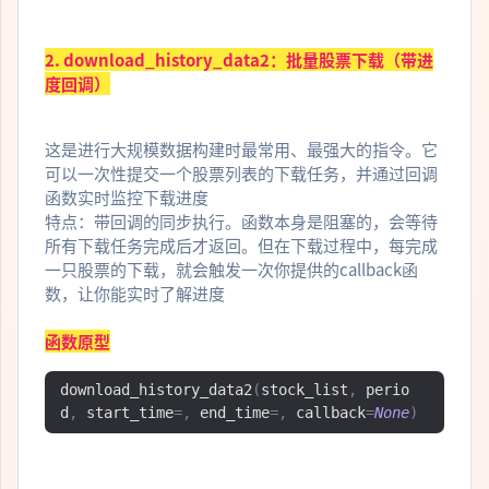
2. download_history_data2：批量股票下载（带进
度回调）
这是进行大规模数据构建时最常用、最强大的指令。它
可以一次性提交一个股票列表的下载任务，并通过回调
函数实时监控下载进度
特点：带回调的同步执行。函数本身是阻塞的，会等待
所有下载任务完成后才返回。但在下载过程中，每完成
一只股票的下载，就会触发一次你提供的callback函
数，让你能实时了解进度
函数原型
download_history_data2
(
stock_list
,
 perio
d
,
 start_time
=,
 end_time
=,
 callback
=
None
)