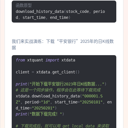
函数原型
download_history_data
(
stock_code
,
 perio
d
,
 start_time
,
 end_time
)
我们来实战演练：下载“平安银行”2025年的日K线数
据
from
 xtquant 
import
 xtdata

client 
=
 xtdata
.
get_client
()
print
(
"开始下载平安银行2023年日K线数据..."
)
# 这是一个同步操作，程序会在此等待下载完成
xtdata
.
download_history_data
(
"000001.S
Z"
,
 period
=
"1d"
,
 start_time
=
"20250101"
,
 en
d_time
=
"20250201"
)
print
(
"数据下载完成！"
)
# 下载完成后，就可以用 get_local_data 来读取