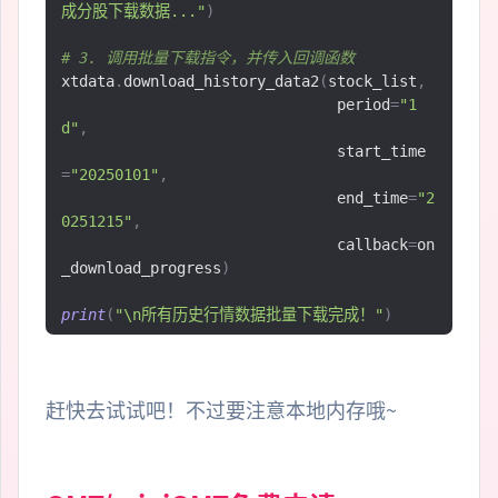
成分股下载数据..."
)
# 3. 调用批量下载指令，并传入回调函数
xtdata
.
download_history_data2
(
stock_list
,
                               period
=
"1
d"
,
                               start_time
=
"20250101"
,
                               end_time
=
"2
0251215"
,
                               callback
=
on
_download_progress
)
print
(
"\n所有历史行情数据批量下载完成！"
)
赶快去试试吧！不过要注意本地内存哦~