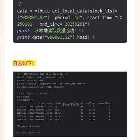
了
data 
=
 xtdata
.
get_local_data
(
stock_list
=
[
"000001.SZ"
],
 period
=
"1d"
,
 start_time
=
"20
250101"
,
 end_time
=
"20250201"
)
print
(
"从本地读取数据成功："
)
print
(
data
[
"000001.SZ"
].
head
())
日志如下：