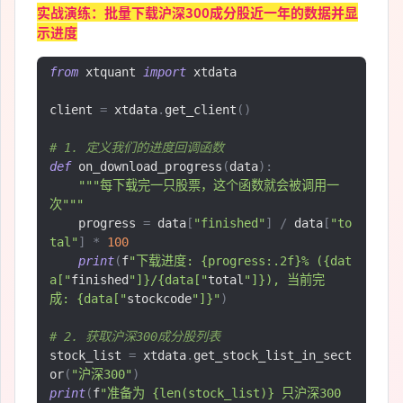
实战演练：批量下载沪深300成分股近一年的数据并显
示进度
from
 xtquant 
import
 xtdata

client 
=
 xtdata
.
get_client
()
# 1. 定义我们的进度回调函数
def
 on_download_progress
(
data
):
"""每下载完一只股票，这个函数就会被调用一
次"""
    progress 
=
 data
[
"finished"
]
/
 data
[
"to
tal"
]
*
100
print
(
f
"下载进度: {progress:.2f}% ({dat
a["
finished
"]}/{data["
total
"]}), 当前完
成: {data["
stockcode
"]}"
)
# 2. 获取沪深300成分股列表
stock_list 
=
 xtdata
.
get_stock_list_in_sect
or
(
"沪深300"
)
print
(
f
"准备为 {len(stock_list)} 只沪深300