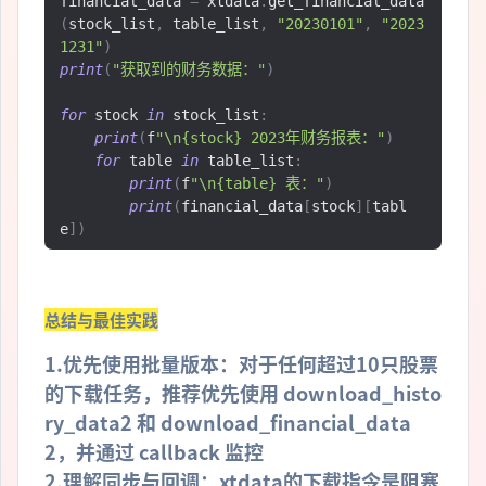
financial_data 
=
 xtdata
.
get_financial_data
(
stock_list
,
 table_list
,
"20230101"
,
"2023
1231"
)
print
(
"获取到的财务数据："
)
for
 stock 
in
 stock_list
:
print
(
f
"\n{stock} 2023年财务报表："
)
for
 table 
in
 table_list
:
print
(
f
"\n{table} 表："
)
print
(
financial_data
[
stock
][
tabl
e
])
总结与最佳实践
1.优先使用批量版本：对于任何超过10只股票
的下载任务，推荐优先使用 download_histo
ry_data2 和 download_financial_data
2，并通过 callback 监控
2.理解同步与回调：xtdata的下载指令是阻塞