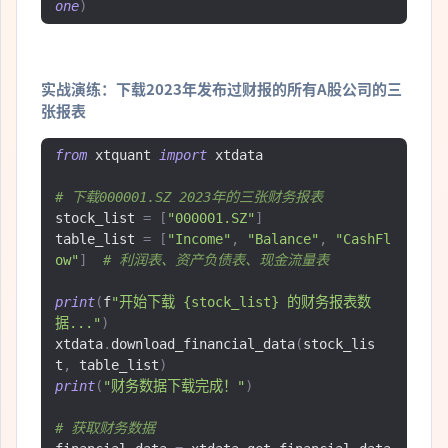
one
)
实战演练：下载2023年发布过财报的所有A股公司的三
张报表
from
 xtquant 
import
 xtdata

# 下载000001.SZ 2023年的三张财务报表
stock_list 
=
[
"000001.SZ"
]
table_list 
=
[
"Income"
,
"Balance"
,
"CashFl
ow"
]
# 利润表、资产负债表、现金流量表
print
(
f
"开始下载 {stock_list} 的财务报表数
据..."
)
xtdata
.
download_financial_data
(
stock_lis
t
,
 table_list
)
print
(
"财务数据下载完成！"
)
# 获取财务数据