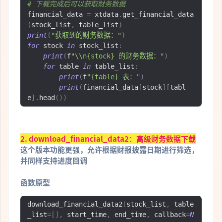
# 下载完成后可以获取财务数据
financial_data 
=
 xtdata
.
get_financial_data
(
stock_list
,
 table_list
)
print
(
"获取到的财务数据："
)
for
 stock 
in
 stock_list
:
print
(
f
"\\n{stock} 的财务数据："
)
for
 table 
in
 table_list
:
print
(
f
"{table} 表："
)
print
(
financial_data
[
stock
][
tabl
e
].
head
())
2. download_financial_data2：高级财务数据下载
这个版本功能更强，允许根据财报披露日期进行筛选，
并同样支持进度回调
函数原型
download_financial_data2
(
stock_list
,
 table
_list
=[],
 start_time
,
 end_time
,
 callback
=
N