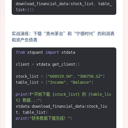
download_financial_data
(
stock_list
,
 table_
list
=[])
实战演练：下载“贵州茅台”和“宁德时代”的利润表
和资产负债表
from
 xtquant 
import
 xtdata

client 
=
 xtdata
.
get_client
()
stock_list 
=
[
"600519.SH"
,
"300750.SZ"
]
table_list 
=
[
"Income"
,
"Balance"
]
print
(
f
"开始下载 {stock_list} 的 {table_lis
t} 数据..."
)
xtdata
.
download_financial_data
(
stock_lis
t
,
 table_list
)
print
(
"财务数据下载完成！"
)