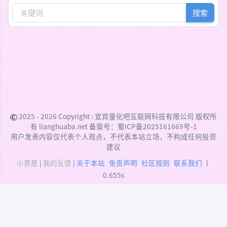
搜索
2025 - 2026 Copyright :
宜宾量化吧互联网科技有限公司
版权所
有 lianghuaba.net 备案号：
蜀ICP备2025161669号-1
用户发表内容仅代表个人观点，不代表本站立场，不构成任何投资
建议
小黑屋
|
我的反馈
|
关于本站
免责声明
社区规则
联系我们
丨
0.655s
DEPRECATED:
addslashes(): Passing null to
parameter #1 ($string) of type string is deprecated
(/data/user/htdocs/xiunophp/xiunophp.min.php:48)