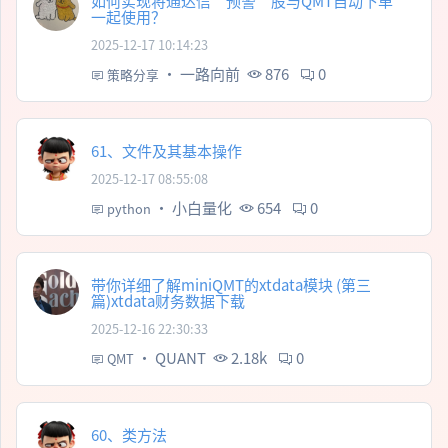
如何实现将通达信”预警”股与QMT自动下单
一起使用？
2025-12-17 10:14:23
·
一路向前
876
0
策略分享
61、文件及其基本操作
2025-12-17 08:55:08
·
小白量化
654
0
python
带你详细了解miniQMT的xtdata模块 (第三
篇)xtdata财务数据下载
2025-12-16 22:30:33
·
QUANT
2.18k
0
QMT
60、类方法