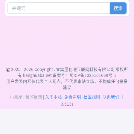
搜索
2025 - 2026 Copyright :
宜宾量化吧互联网科技有限公司
版权所
有 lianghuaba.net 备案号：
蜀ICP备2025161669号-1
用户发表内容仅代表个人观点，不代表本站立场，不构成任何投资
建议
小黑屋
|
我的反馈
|
关于本站
免责声明
社区规则
联系我们
丨
0.513s
DEPRECATED:
addslashes(): Passing null to
parameter #1 ($string) of type string is deprecated
(/data/user/htdocs/xiunophp/xiunophp.min.php:48)